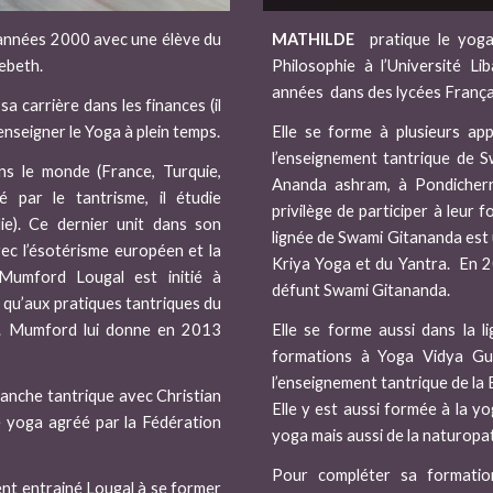
années 2000 avec une élève du
MATHILDE
pratique le yoga
ebeth.
Philosophie à l’Université Li
années dans des lycées França
sa carrière dans les finances (il
seigner le Yoga à plein temps.
Elle se forme à plusieurs app
l’enseignement tantrique de Sw
ns le monde (France, Turquie,
Ananda ashram, à Pondicherr
é par le tantrisme, il étudie
privilège de participer à leur
e). Ce dernier unit dans son
lignée de Swami Gitananda est 
ec l’ésotérisme européen et la
Kriya Yoga et du Yantra. En 20
Mumford Lougal est initié à
défunt Swami Gitananda.
si qu’aux pratiques tantriques du
Dr. Mumford lui donne en 2013
Elle se forme aussi dans la l
formations à Yoga Vidya Gu
l’enseignement tantrique de la
anche tantrique avec Christian
Elle y est aussi formée à la y
e yoga agréé par la Fédération
yoga mais aussi de la naturopa
Pour compléter sa formati
ent entrainé Lougal à se former