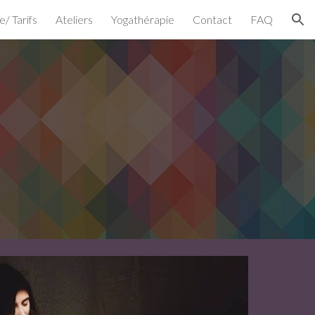
e/ Tarifs
Ateliers
Yogathérapie
Contact
FAQ
ion