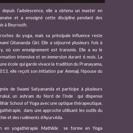
 depuis l’adolescence, elle a obtenu un master en
banaise et a enseigné cette discipline pendant des
is à Beyrouth.
roches du yoga, mais sa principale influence reste
ami Gitananda Giri. Elle a séjourné plusieurs fois à
y, où son enseignement est transmis. Elle a eu le
 formation intensive et en immersion durant 6 mois. La
une école qui garde vivace la tradition du Pranayama,
13, elle reçoit son initiation par Ammaji, l’épouse du
ignée de Swami Satyananda et participe à plusieurs
rukul, un ashram du Nord de l’Inde qui dispense
 Bihār School of Yoga avec une optique thérapeutique.
ogathérapie, dans une approche utilisant les outils du
thie et des rudiments d’Ayurvéda.
on en yogathérapie Mathilde se forme en Yoga